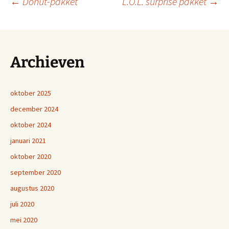
Berichtnavigatie
←
Donut-pakket
L.O.L. surprise pakket
→
Archieven
oktober 2025
december 2024
oktober 2024
januari 2021
oktober 2020
september 2020
augustus 2020
juli 2020
mei 2020