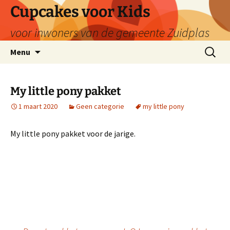
Ga
Cupcakes voor Kids
naar
voor inwoners van de gemeente Zuidplas
de
inhoud
Zoeken
Menu
naar:
My little pony pakket
1 maart 2020
Geen categorie
my little pony
My little pony pakket voor de jarige.