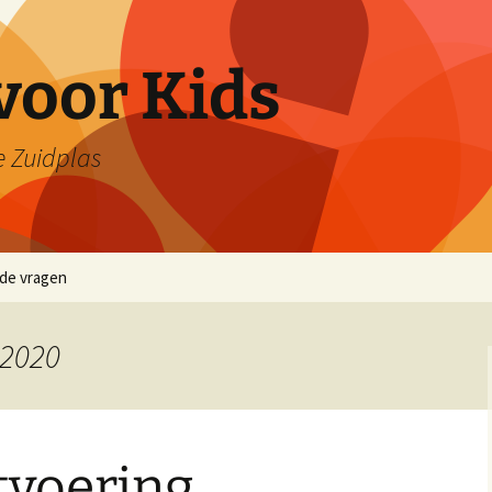
voor Kids
e Zuidplas
lde vragen
 2020
tvoering