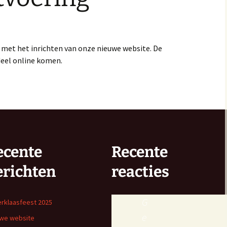
met het inrichten van onze nieuwe website. De
deel online komen.
ecente
Recente
erichten
reacties
G
erklaasfeest 2025
e
we website