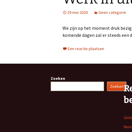
29 mei 2020
Geen categorie
We zijn op het moment druk bezig 
komende dagen zal er steeds een 
Een reactie plaatsen
Zoeken
R
Zoeken
b
Sint
Nieu