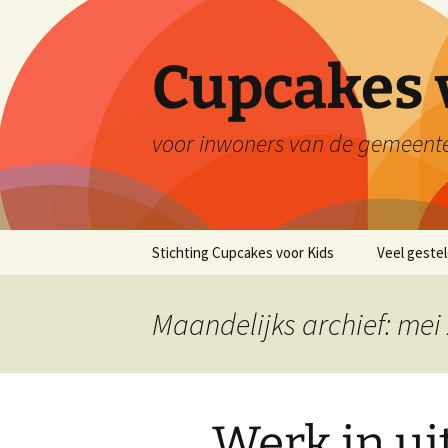
Ga
naar
de
Cupcakes 
inhoud
voor inwoners van de gemeent
Stichting Cupcakes voor Kids
Veel geste
Maandelijks archief: mei
Werk in ui