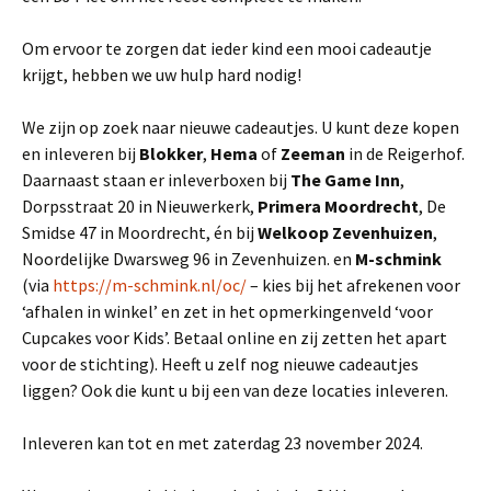
Om ervoor te zorgen dat ieder kind een mooi cadeautje
krijgt, hebben we uw hulp hard nodig!
We zijn op zoek naar nieuwe cadeautjes. U kunt deze kopen
en inleveren bij
Blokker
,
Hema
of
Zeeman
in de Reigerhof.
Daarnaast staan er inleverboxen bij
The Game Inn
,
Dorpsstraat 20 in Nieuwerkerk,
Primera Moordrecht
, De
Smidse 47 in Moordrecht, én bij
Welkoop Zevenhuizen
,
Noordelijke Dwarsweg 96 in Zevenhuizen. en
M-schmink
(via
https://m-schmink.nl/oc/
– kies bij het afrekenen voor
‘afhalen in winkel’ en zet in het opmerkingenveld ‘voor
Cupcakes voor Kids’. Betaal online en zij zetten het apart
voor de stichting). Heeft u zelf nog nieuwe cadeautjes
liggen? Ook die kunt u bij een van deze locaties inleveren.
Inleveren kan tot en met zaterdag 23 november 2024.