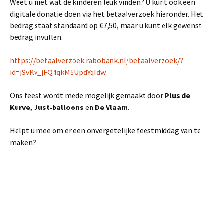
Weet u niet wat de kinderen leuk vinden? U kunt ook een
digitale donatie doen via het betaalverzoek hieronder. Het
bedrag staat standaard op €7,50, maar u kunt elk gewenst
bedrag invullen.
https://betaalverzoek.rabobank.nl/betaalverzoek/?
id=jSvKv_jFQ4qkM5UpdYqIdw
Ons feest wordt mede mogelijk gemaakt door
Plus de
Kurve
,
Just-balloons
en
De Vlaam
.
Helpt u mee om er een onvergetelijke feestmiddag van te
maken?