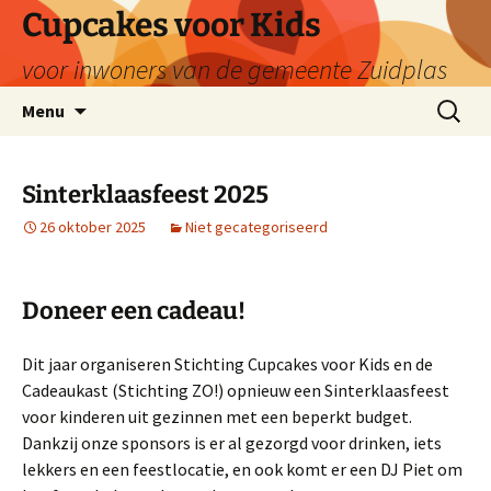
Ga
Cupcakes voor Kids
naar
voor inwoners van de gemeente Zuidplas
de
inhoud
Zoeken
Menu
naar:
Sinterklaasfeest 2025
26 oktober 2025
Niet gecategoriseerd
Doneer een cadeau!
Dit jaar organiseren Stichting Cupcakes voor Kids en de
Cadeaukast (Stichting ZO!) opnieuw een Sinterklaasfeest
voor kinderen uit gezinnen met een beperkt budget.
Dankzij onze sponsors is er al gezorgd voor drinken, iets
lekkers en een feestlocatie, en ook komt er een DJ Piet om