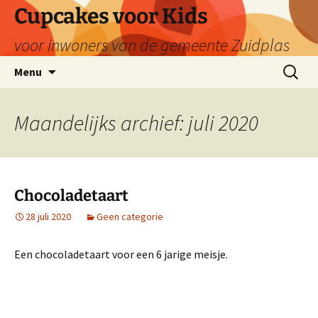
Ga
Cupcakes voor Kids
naar
voor inwoners van de gemeente Zuidplas
de
inhoud
Zoeken
Menu
naar:
Maandelijks archief: juli 2020
Chocoladetaart
28 juli 2020
Geen categorie
Een chocoladetaart voor een 6 jarige meisje.