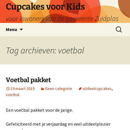
Ga
Cupcakes voor Kids
naar
voor inwoners van de gemeente Zuidplas
de
inhoud
Zoeken
Menu
naar:
Tag archieven: voetbal
Voetbal pakket
19 maart 2019
Geen categorie
uitdeelcupcakes
,
voetbal
Een voetbal pakket voor de jarige.
Gefeliciteerd met je verjaardag en veel uitdeelplezier