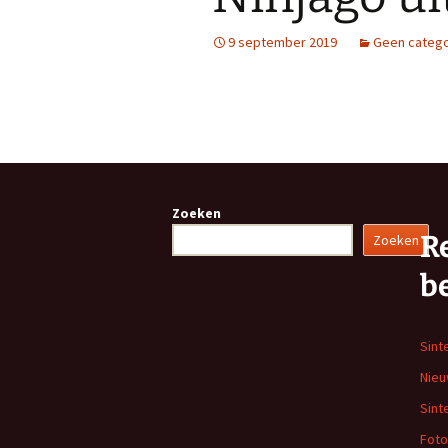
9 september 2019
Geen catego
Zoeken
R
Zoeken
b
Sint
Nieu
Sint
Foto