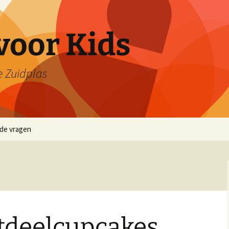
voor Kids
e Zuidplas
lde vragen
itdeelcupcakes