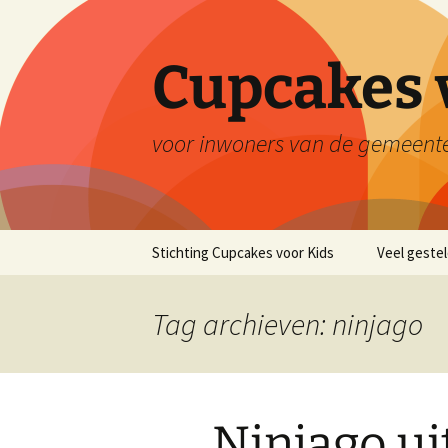
Ga
naar
de
Cupcakes 
inhoud
voor inwoners van de gemeent
Stichting Cupcakes voor Kids
Veel geste
Tag archieven: ninjago
Ninjago u